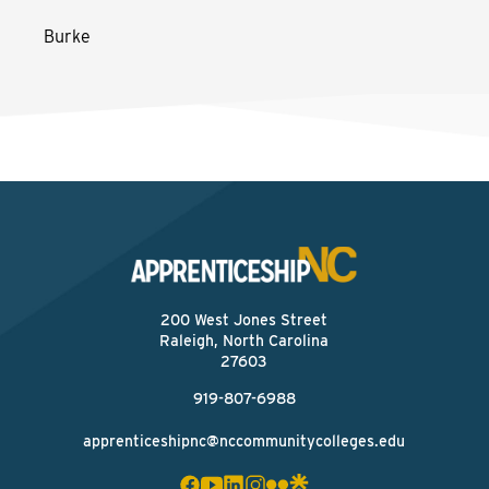
Burke
200 West Jones Street
Raleigh, North Carolina
27603
919-807-6988
apprenticeshipnc@nccommunitycolleges.edu