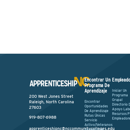
Encontrar Un
Empleado
Programa De
Aprendizaje
Iniciar Un
Programa
200 West Jones Street
Grupal
Encontrar
Raleigh, North Carolina
Directorio 
Oportunidades
27603
Apoyo Lab
De Aprendizaje
Recursos P
Rutas Únicas
919-807-6988
Empleador
Servicio
Activo/Veteranos
apprenticeshipnc@nccommunitycolleges.edu
Aprendizaje