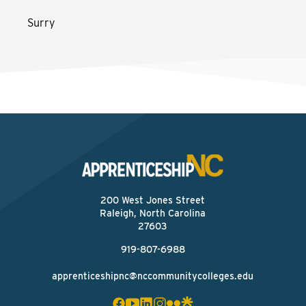
Surry
200 West Jones Street
Raleigh, North Carolina
27603
919-807-6988
apprenticeshipnc@nccommunitycolleges.edu