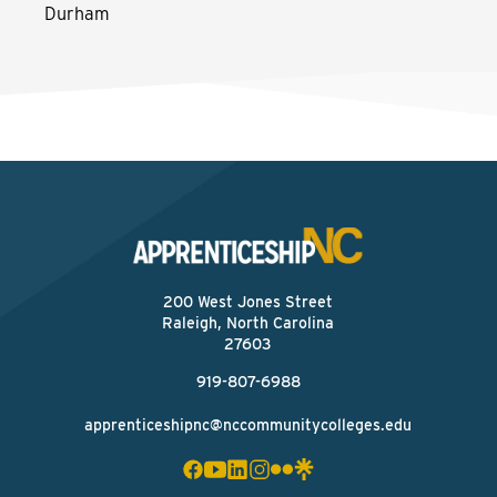
Durham
200 West Jones Street
Raleigh, North Carolina
27603
919-807-6988
apprenticeshipnc@nccommunitycolleges.edu