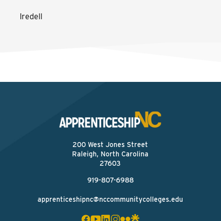
Iredell
200 West Jones Street
Raleigh, North Carolina
27603
919-807-6988
apprenticeshipnc@nccommunitycolleges.edu