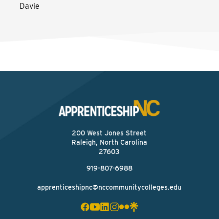
Davie
200 West Jones Street
Raleigh, North Carolina
27603
919-807-6988
apprenticeshipnc@nccommunitycolleges.edu