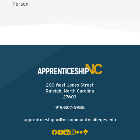
Person
200 West Jones Street
Raleigh, North Carolina
27603
919-807-6988
apprenticeshipnc@nccommunitycolleges.edu