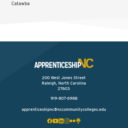
Catawba
200 West Jones Street
Raleigh, North Carolina
27603
919-807-6988
apprenticeshipnc@nccommunitycolleges.edu