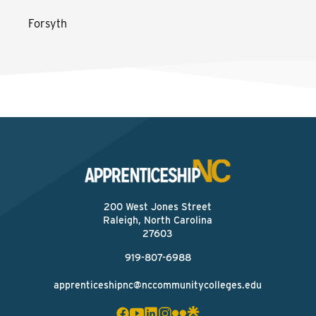
Forsyth
200 West Jones Street
Raleigh, North Carolina
27603
919-807-6988
apprenticeshipnc@nccommunitycolleges.edu