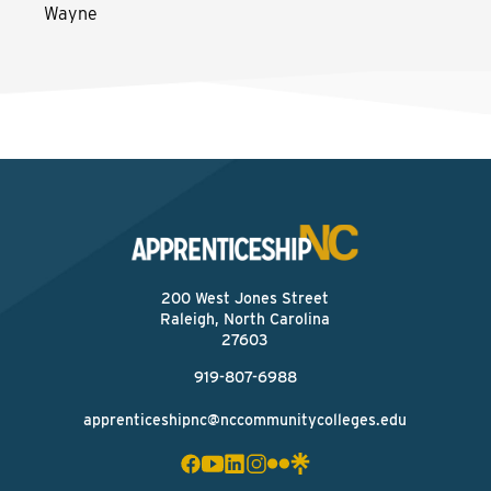
Wayne
200 West Jones Street
Raleigh, North Carolina
27603
919-807-6988
apprenticeshipnc@nccommunitycolleges.edu