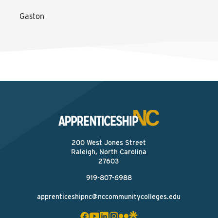
Gaston
200 West Jones Street
Raleigh, North Carolina
27603
919-807-6988
apprenticeshipnc@nccommunitycolleges.edu