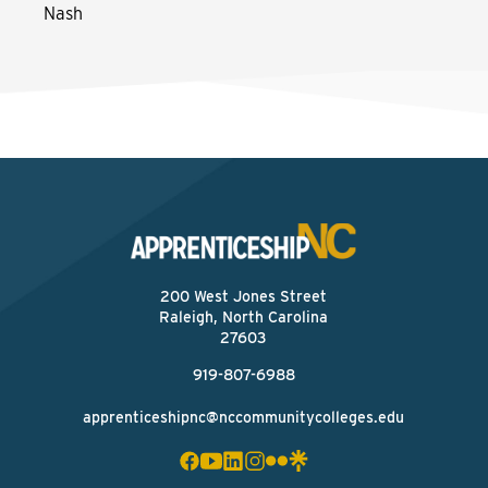
Nash
200 West Jones Street
Raleigh, North Carolina
27603
919-807-6988
apprenticeshipnc@nccommunitycolleges.edu