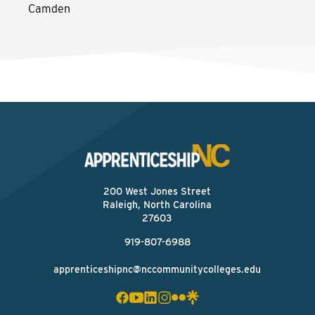
Camden
200 West Jones Street
Raleigh, North Carolina
27603
919-807-6988
apprenticeshipnc@nccommunitycolleges.edu